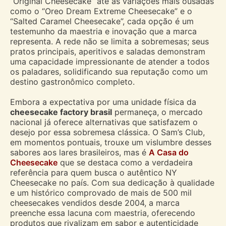
“Original Cheesecake” até as variações mais ousadas
como o “Oreo Dream Extreme Cheesecake” e o
“Salted Caramel Cheesecake”, cada opção é um
testemunho da maestria e inovação que a marca
representa. A rede não se limita a sobremesas; seus
pratos principais, aperitivos e saladas demonstram
uma capacidade impressionante de atender a todos
os paladares, solidificando sua reputação como um
destino gastronômico completo.
Embora a expectativa por uma unidade física da
cheesecake factory brasil
permaneça, o mercado
nacional já oferece alternativas que satisfazem o
desejo por essa sobremesa clássica. O Sam’s Club,
em momentos pontuais, trouxe um vislumbre desses
sabores aos lares brasileiros, mas é
A Casa do
Cheesecake
que se destaca como a verdadeira
referência para quem busca o autêntico NY
Cheesecake no país. Com sua dedicação à qualidade
e um histórico comprovado de mais de 500 mil
cheesecakes vendidos desde 2004, a marca
preenche essa lacuna com maestria, oferecendo
produtos que rivalizam em sabor e autenticidade