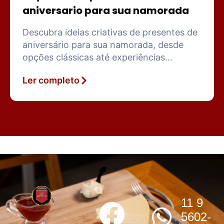
aniversario para sua namorada
Descubra ideias criativas de presentes de
aniversário para sua namorada, desde
opções clássicas até experiências
gastronômicas memoráveis e
Ler completo
sofisticadas.
11 9
5602-