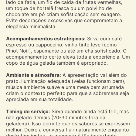
lado da fatia, um fio de calda de frutas vermelhas,
um toque de hortelã fresca ou um polvilho de
chocolate em pó criam sofisticação sem exagero.
Evite decorações excessivas que comprometam a
elegância minimalista.
Acompanhamentos estratégicos:
Sirva com café
espresso ou cappuccino, vinho tinto leve (como
Pinot Noir), espumante ou até um chá sofisticado. O
acompanhamento certo eleva toda a experiência. Um
copo de água gelada também é apropriado.
Ambiente e atmosfera:
A apresentação vai além do
prato. Iluminação adequada (velas funcionam bem),
música ambiente suave e uma mesa bem arrumada
criam o contexto perfeito para que a sobremesa seja
apreciada em sua totalidade.
Timing do serviço:
Sirva quando ainda está frio, mas
não gelado demais (20-30 minutos fora da
geladeira). Isso permite que os sabores se expressem
melhor. Deixe a conversa fluir naturalmente enquanto
desfrutam juntos—o momento é tão importante