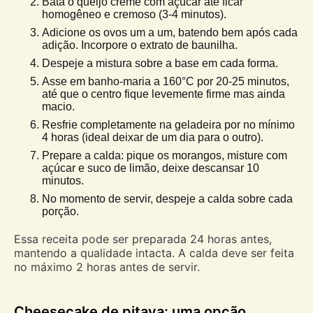
Bata o queijo creme com açúcar até ficar
homogêneo e cremoso (3-4 minutos).
Adicione os ovos um a um, batendo bem após cada
adição. Incorpore o extrato de baunilha.
Despeje a mistura sobre a base em cada forma.
Asse em banho-maria a 160°C por 20-25 minutos,
até que o centro fique levemente firme mas ainda
macio.
Resfrie completamente na geladeira por no mínimo
4 horas (ideal deixar de um dia para o outro).
Prepare a calda: pique os morangos, misture com
açúcar e suco de limão, deixe descansar 10
minutos.
No momento de servir, despeje a calda sobre cada
porção.
Essa receita pode ser preparada 24 horas antes,
mantendo a qualidade intacta. A calda deve ser feita
no máximo 2 horas antes de servir.
Cheesecake de pitaya: uma opção